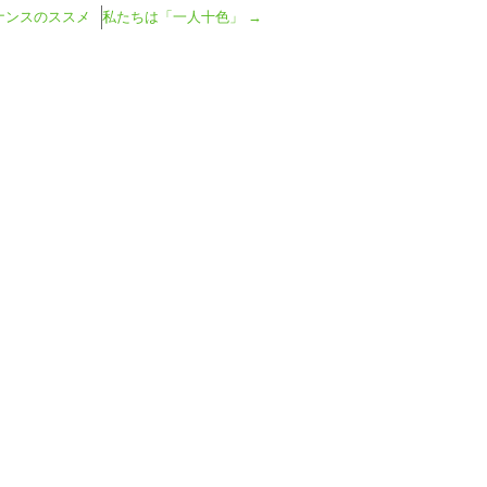
ナンスのススメ
私たちは「一人十色」
→