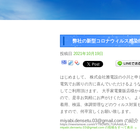
弊社の新型コロナウィルス感染
投稿日
2021年10月19日
はじめまして。 株式会社雅電設の小川と申
電気でお困りの方に喜んでいただけるよう
してご利用頂けます。 大手家電量販店様か
ので、是非お気軽にお声がけください。 よ
着用、検温、体調管理などのウィルス対策
ますので、何卒宜しくお願い致します。
miyabi.densetu.03@gmail.com の紹介
https://meetsmore.com/r/YT8DW5L7UAAddLA-
miyabi.densetu.03@gmail.com の投稿をすべて表示
→